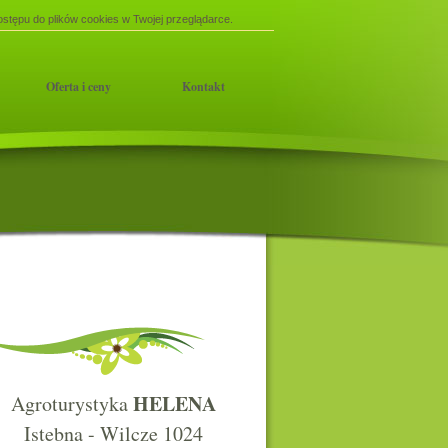
stępu do plików cookies w Twojej przeglądarce.
Oferta i ceny
Kontakt
HELENA
Agroturystyka
Istebna - Wilcze 1024