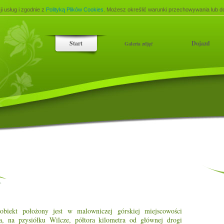
ji usług i zgodnie z
Polityką Plików Cookies
. Możesz określić warunki przechowywania lub do
Start
Dojazd
Galeria zdjęć
obiekt położony jest w malowniczej górskiej miejscowości
na, na pzysiółku Wilcze, półtora kilometra od głównej drogi