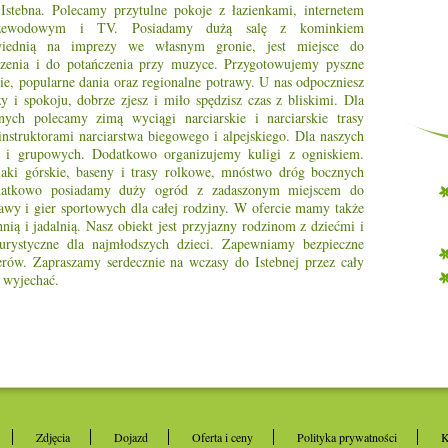
-Istebna. Polecamy przytulne pokoje z łazienkami, internetem
rzewodowym i TV. Posiadamy dużą salę z kominkiem
iednią na imprezy we własnym gronie, jest miejsce do
dzenia i do potańczenia przy muzyce. Przygotowujemy pyszne
ie, popularne dania oraz regionalne potrawy. U nas odpoczniesz
y i spokoju, dobrze zjesz i miło spędzisz czas z bliskimi. Dla
nych polecamy zimą wyciągi narciarskie i narciarskie trasy
struktorami narciarstwa biegowego i alpejskiego. Dla naszych
ch i grupowych. Dodatkowo organizujemy kuligi z ogniskiem.
laki górskie, baseny i trasy rolkowe, mnóstwo dróg bocznych
datkowo posiadamy duży ogród z zadaszonym miejscem do
awy i gier sportowych dla całej rodziny. W ofercie mamy także
ą i jadalnią. Nasz obiekt jest przyjazny rodzinom z dziećmi i
urystyczne dla najmłodszych dzieci. Zapewniamy bezpieczne
ów. Zapraszamy serdecznie na wczasy do Istebnej przez cały
ł wyjechać.
Zdjęcia
Dojazd
Oferta i ceny
Polityka prywatności
K