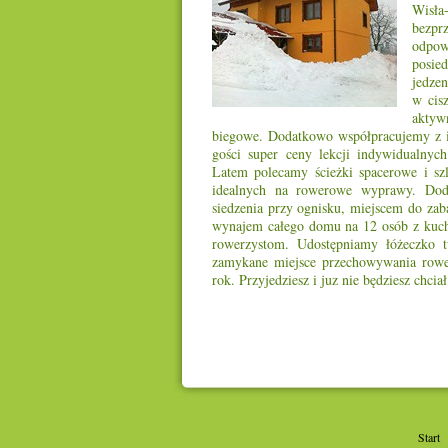
Wisła
bezp
odpow
posie
jedzen
w cisz
aktyw
biegowe. Dodatkowo współpracujemy z in
gości super ceny lekcji indywidualny
Latem polecamy ścieżki spacerowe i sz
idealnych na rowerowe wyprawy. Do
siedzenia przy ognisku, miejscem do zab
wynajem całego domu na 12 osób z kuchni
rowerzystom. Udostępniamy łóżeczko t
zamykane miejsce przechowywania rower
rok. Przyjedziesz i juz nie będziesz chcia
Start